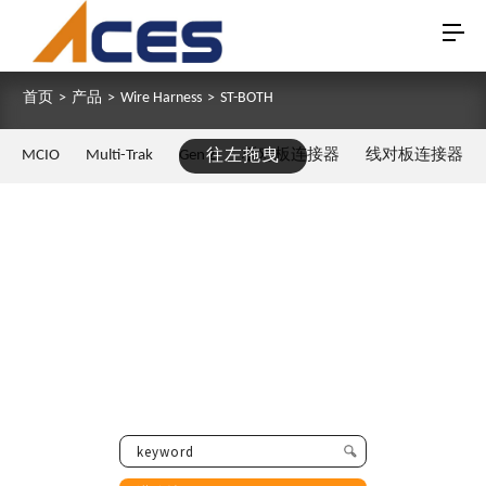
首页
>
产品
>
Wire Harness
>
ST-BOTH
MCIO
Multi-Trak
Gen Z
往左拖曳
板对板连接器
线对板连接器
ST-BOTH
10A全自動雙頭扭線沾錫機(8-10線)：6000-14000條/小時（線材大小
長短有區別）