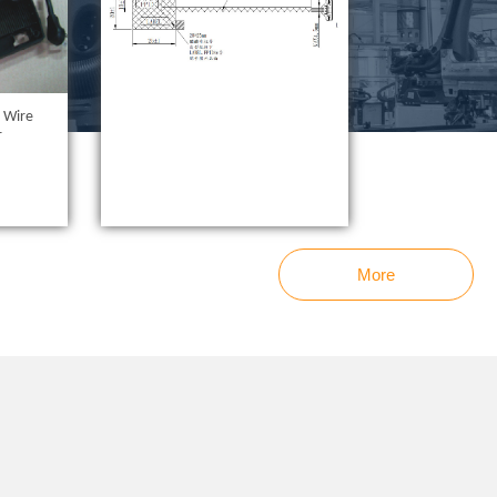
l Wire
r
More