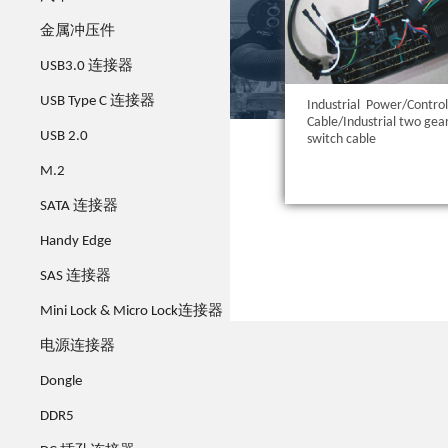
金属冲压件
USB3.0 连接器
USB Type C 连接器
Industrial Power/Contro
Cable/Industrial two gea
USB 2.0
switch cable
M.2
SATA 连接器
Handy Edge
SAS 连接器
Mini Lock & Micro Lock连接器
电源连接器
Dongle
DDR5