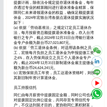
提拨计画，除依法令规定提存退休准备金，每年
亦透过专业的精算顾问进行退休准备金精算，保
障同仁未来请领退休金的权益，确保足额提拨退
休金，2024年宏致台湾各据点退休提拨实施状况
如下：
(a) 依据「劳动基准法」之规定订定员工退休办
法，每月按薪资总额提拨退休准备金，存入台湾
银行之专户，截止2024年12月31日台湾银行退休
金专户余额为新台币27,023,807元。
(b) 依据「劳工退休金条例」对适用该条例之员
工，宏致每月负担之员工退休金为申报提缴工资
之6%，存入劳保局设立之员工个人退休金专户
内，截止2024年12月31日新制退休金雇主提缴金
额为新台币24,624,241元。
(c) 宏致保留员工年资，员工达退休资格时，则按
其新旧制年资计算退休金。
员工持股信托
同仁由每月薪资中提拨固定金额，同时公司也相
对提拨固定比例公提金，共同存至专用信托专
户，不仅达到留才目的，更协助同仁累积财富，