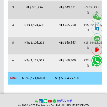
3
NT$ 981,796
NT$ 949,951
+3.35
+9.48
%
%
4
NT$ 1,124,603
NT$ 965,250
+16.51
+11.39
%
%
5
NT$ 1,108,233
NT$ 960,867
+15.34
+12.23
%
%
6
NT$ 1,117,512
NT$ 860,900
+29.81
+15.05
%
%
Total
NT$ 6,171,890.00
NT$ 5,364,297.00
隐私权声明
© 2026 ACES Electronics Co., Ltd. ALL RIGHTS RESERVED