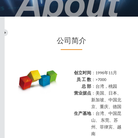
公司简介
创立时间
：1996年11月
员 工 数
：>7000
总 部
：台湾，桃园
营业据点
：美国、日本、
新加坡、中国北
京、重庆、德国
生产基地
：台湾、中国昆
山、 东莞、苏
州、菲律宾、越
南