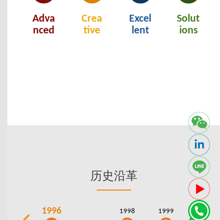
Adva
Crea
Excel
Solut
nced
tive
lent
ions
历史沿革
1996
1998
1999
2000
Ne