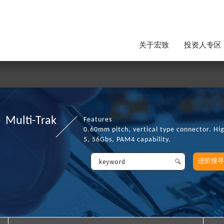
关于宏致
投资人专区
Multi-Trak
Features
0.60mm pitch, vertical type connector. Hi
5, 56Gbs, PAM4 capability.
进阶搜寻