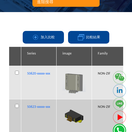
進階搜尋
加入比較
比較結果
Series
Series
Series
Series
image
image
image
image
Family
Family
Family
Family
50620-xxxxx-xxx
50620-xxxxx-xxx
50620-xxxxx-xxx
50620-xxxxx-xxx
NON-ZIF
NON-ZIF
NON-ZIF
NON-ZIF
50623-xxxxx-xxx
50623-xxxxx-xxx
50623-xxxxx-xxx
50623-xxxxx-xxx
NON-ZIF
NON-ZIF
NON-ZIF
NON-ZIF