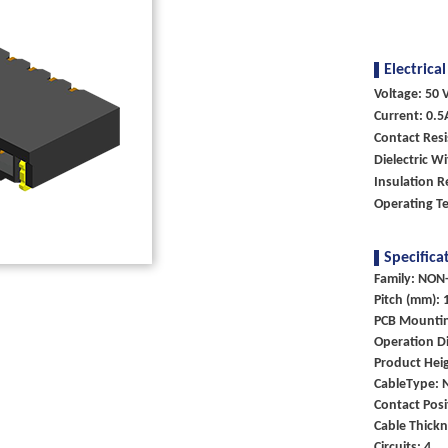
Electrical
Voltage: 50 V
Current: 0.5
Contact Res
Dielectric W
Insulation 
Operating T
Specifica
Family: NON-
Pitch (mm): 
PCB Mounti
Operation Di
Product Heig
CableType: 
Contact Posi
Cable Thick
Circuits: 4