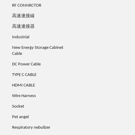
RF CONNRCTOR
高速連接線
高速連接器
Industrial
New Energy Storage Cabinet
Cable
DC Power Cable
TYPE C CABLE
HDMI CABLE
Wire Harness
Socket
Pet angel
Respiratory nebulizer