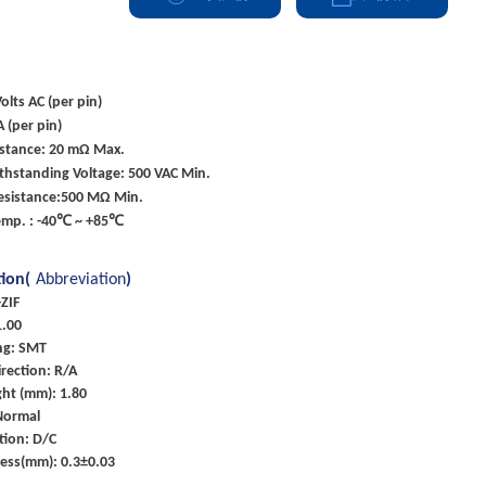
olts AC (per pin)
A (per pin)
istance: 20 mΩ Max.
ithstanding Voltage: 500 VAC Min.
Resistance:500 MΩ Min.
emp. : -40℃ ~ +85℃
tion(
Abbreviation
)
ZIF
1.00
ng: SMT
rection: R/A
ht (mm): 1.80
Normal
tion: D/C
ness(mm): 0.3±0.03