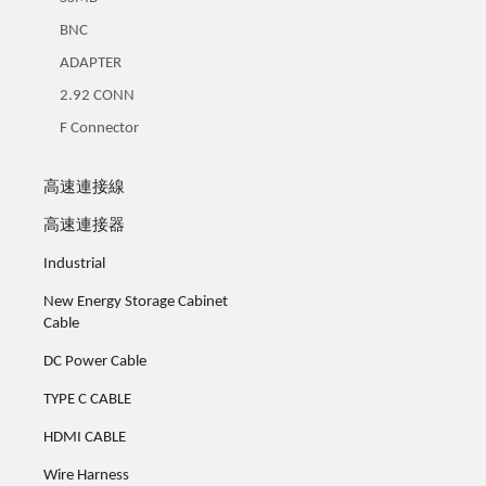
BNC
ADAPTER
2.92 CONN
F Connector
高速連接線
高速連接器
Industrial
New Energy Storage Cabinet
Cable
DC Power Cable
TYPE C CABLE
HDMI CABLE
Wire Harness