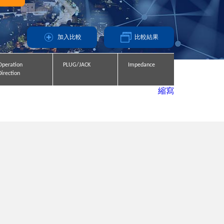
加入比較
比較結果
Operation
Operation
Operation
Operation
PLUG/JACK
PLUG/JACK
PLUG/JACK
PLUG/JACK
Impedance
Impedance
Impedance
Impedance
Direction
Direction
Direction
Direction
縮寫