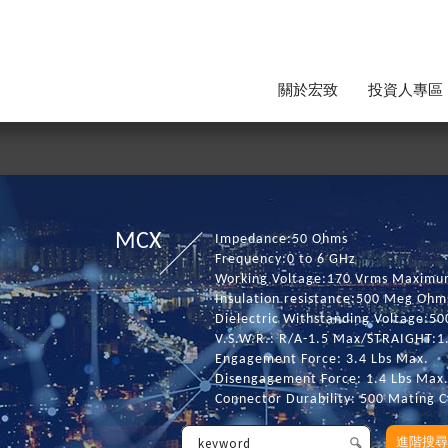
關於宏致
投資人專區
MCX
Impedance:50 Ohms
Frequency:0 to 6 GHz
Working Voltage:170 Vrms Maximu
Insulation resistance:500 Meg Ohm
Dielectric Withstanding Voltage:50
V.S.W.R.: R/A-1.5 Max/STRAIGHT:1
Engagement Force: 3.4 Lbs Max.
Disengagement Force: 1.4 Lbs Max.
Connector Durability: 500 Mating C
進階搜尋