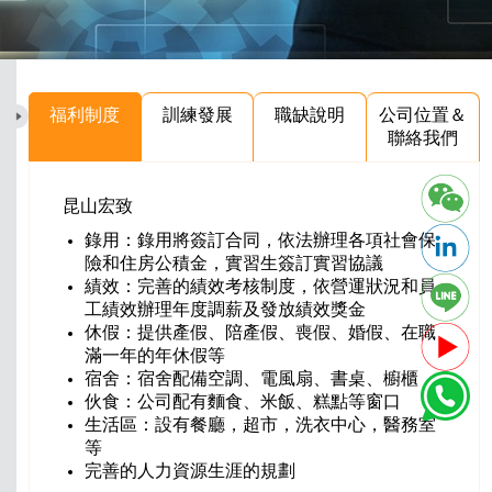
福利制度
訓練發展
職缺說明
公司位置＆
聯絡我們
昆山宏致
錄用：錄用將簽訂合同，依法辦理各項社會保
險和住房公積金，實習生簽訂實習協議
績效：完善的績效考核制度，依營運狀況和員
工績效辦理年度調薪及發放績效獎金
休假：提供產假、陪產假、喪假、婚假、在職
滿一年的年休假等
宿舍：宿舍配備空調、電風扇、書桌、櫥櫃
伙食：公司配有麵食、米飯、糕點等窗口
生活區：設有餐廳，超市，洗衣中心，醫務室
等
完善的人力資源生涯的規劃