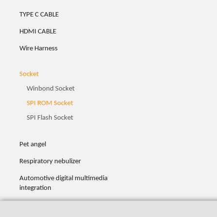
TYPE C CABLE
HDMI CABLE
Wire Harness
Socket
Winbond Socket
SPI ROM Socket
SPI Flash Socket
Pet angel
Respiratory nebulizer
Automotive digital multimedia
integration