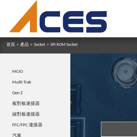
首頁
>
產品
>
Socket
>
SPI ROM Socket
MCIO
Multi-Trak
Gen Z
板對板連接器
線對板連接器
FFC/FPC 連接器
Series
Series
汽車