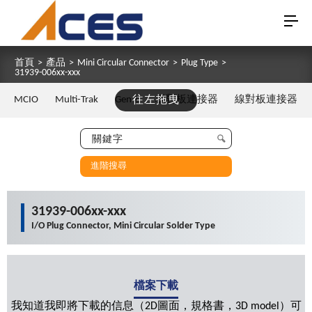
首頁
>
產品
>
Mini Circular Connector
>
Plug Type
>
31939-006xx-xxx
MCIO
Multi-Trak
Gen Z
往左拖曳
板對板連接器
線對板連接器
進階搜尋
31939-006xx-xxx
I/O Plug Connector, Mini Circular Solder Type
檔案下載
我知道我即將下載的信息（2D圖面，規格書，3D model）可