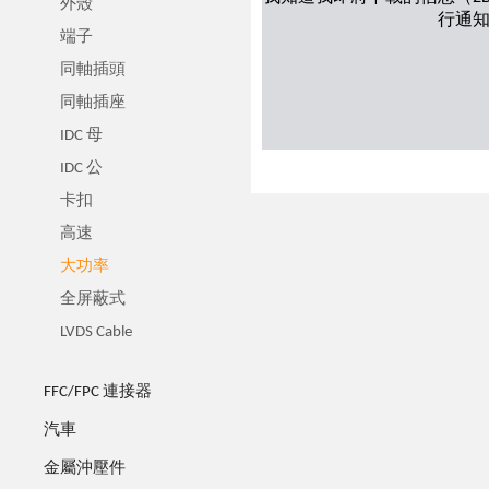
外殼
行通
端子
同軸插頭
同軸插座
IDC 母
IDC 公
卡扣
高速
大功率
全屏蔽式
LVDS Cable
FFC/FPC 連接器
汽車
金屬沖壓件