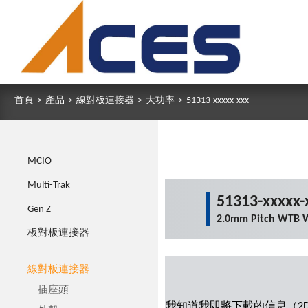
首頁
>
產品
>
線對板連接器
>
大功率
>
51313-xxxxx-xxx
MCIO
Multi-Trak
51313-xxxxx-
Gen Z
2.0mm Pitch WTB W
板對板連接器
線對板連接器
插座頭
我知道我即將下載的信息（2D