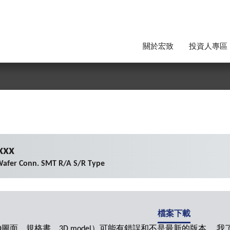
關於宏致
投資人專區
xxx
afer Conn. SMT R/A S/R Type
檔案下載
圖面，規格書，3D model）可能有錯誤和不是最新的版本。