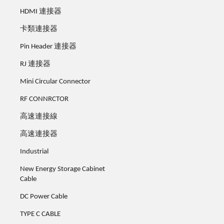
HDMI 連接器
卡類連接器
Pin Header 連接器
RJ 連接器
Mini Circular Connector
RF CONNRCTOR
高速連接線
高速連接器
Industrial
New Energy Storage Cabinet
Cable
DC Power Cable
TYPE C CABLE