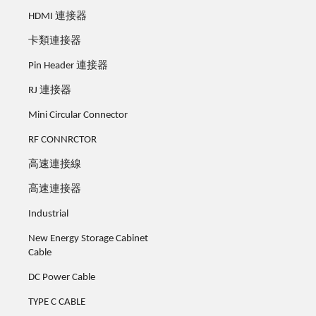
HDMI 連接器
卡類連接器
Pin Header 連接器
RJ 連接器
Mini Circular Connector
RF CONNRCTOR
高速連接線
高速連接器
Industrial
New Energy Storage Cabinet
Cable
DC Power Cable
TYPE C CABLE