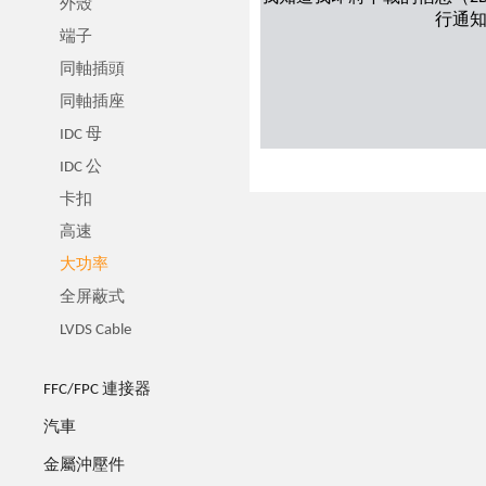
外殼
行通
端子
同軸插頭
同軸插座
IDC 母
IDC 公
卡扣
高速
大功率
全屏蔽式
LVDS Cable
FFC/FPC 連接器
汽車
金屬沖壓件