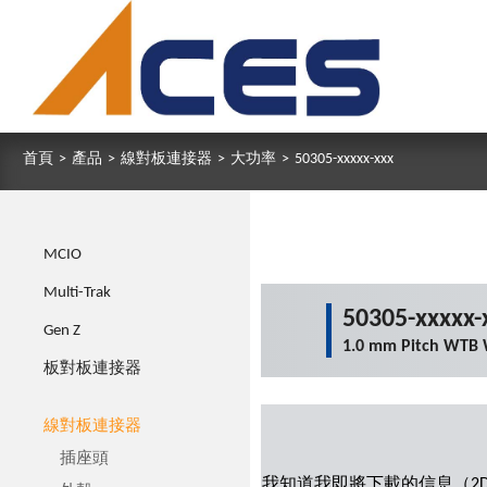
首頁
>
產品
>
線對板連接器
>
大功率
>
50305-xxxxx-xxx
MCIO
Multi-Trak
50305-xxxxx-
Gen Z
1.0 mm Pitch WTB 
板對板連接器
線對板連接器
插座頭
我知道我即將下載的信息（2D