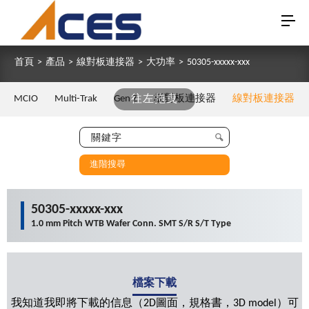
首頁
>
產品
>
線對板連接器
>
大功率
>
50305-xxxxx-xxx
MCIO
Multi-Trak
Gen Z
往左拖曳
板對板連接器
線對板連接器
進階搜尋
50305-xxxxx-xxx
1.0 mm Pitch WTB Wafer Conn. SMT S/R S/T Type
檔案下載
我知道我即將下載的信息（2D圖面，規格書，3D model）可