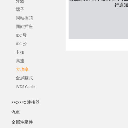
外殼
行通
端子
同軸插頭
同軸插座
IDC 母
IDC 公
卡扣
高速
大功率
全屏蔽式
LVDS Cable
FFC/FPC 連接器
汽車
金屬沖壓件