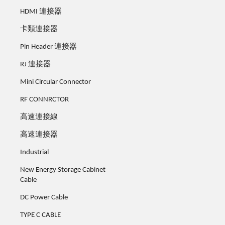
HDMI 連接器
卡類連接器
Pin Header 連接器
RJ 連接器
Mini Circular Connector
RF CONNRCTOR
高速連接線
高速連接器
Industrial
New Energy Storage Cabinet
Cable
DC Power Cable
TYPE C CABLE