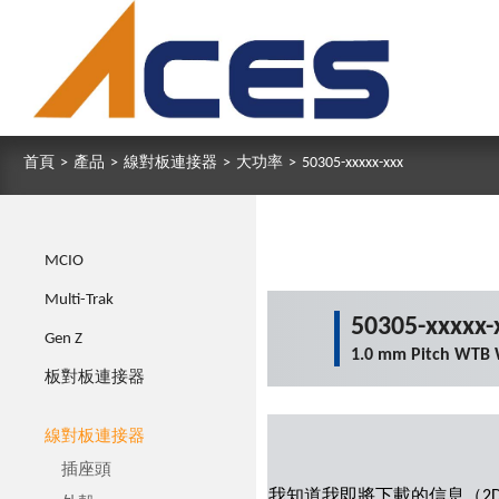
首頁
>
產品
>
線對板連接器
>
大功率
>
50305-xxxxx-xxx
MCIO
Multi-Trak
50305-xxxxx-
Gen Z
1.0 mm Pitch WTB 
板對板連接器
線對板連接器
插座頭
我知道我即將下載的信息（2D