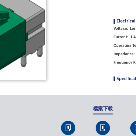
Electrical
Voltage: Les
Current: 1 A
Operating T
Impedance: 
Frequency R
Specifica
檔案下載