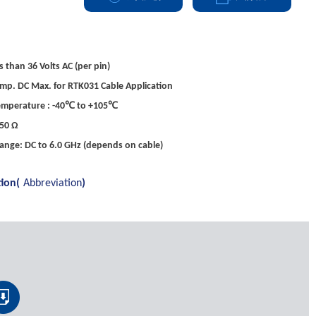
s than 36 Volts AC (per pin)
mp. DC Max. for RTK031 Cable Application
emperature : -40℃ to +105℃
50 Ω
ange: DC to 6.0 GHz (depends on cable)
tion(
Abbreviation
)