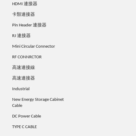
HDMI 連接器
卡類連接器
Pin Header 連接器
RJ 連接器
Mini Circular Connector
RF CONNRCTOR
高速連接線
高速連接器
Industrial
New Energy Storage Cabinet
Cable
DC Power Cable
TYPE C CABLE