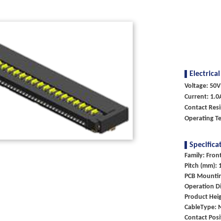
Electrical
Voltage: 50V
Current: 1.0
Contact Res
Operating Te
Specifica
Family: Fron
Pitch (mm): 
PCB Mounti
Operation Di
Product Heig
CableType: 
Contact Posi