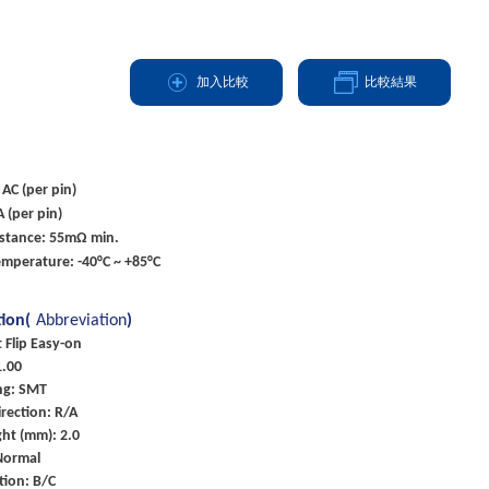
加入比較
比較結果
 AC (per pin)
A (per pin)
istance: 55mΩ min.
mperature: -40°C ~ +85°C
tion(
Abbreviation
)
t Flip Easy-on
1.00
ng: SMT
rection: R/A
ht (mm): 2.0
Normal
tion: B/C