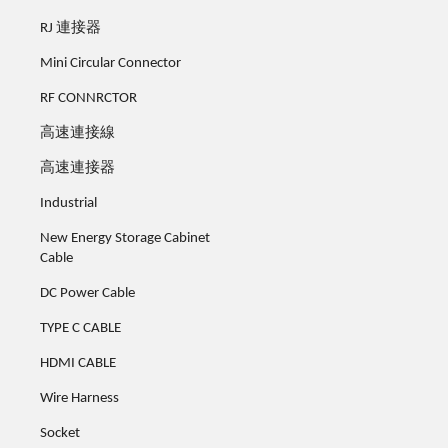
RJ 連接器
Mini Circular Connector
RF CONNRCTOR
高速連接線
高速連接器
Industrial
New Energy Storage Cabinet
Cable
DC Power Cable
TYPE C CABLE
HDMI CABLE
Wire Harness
Socket