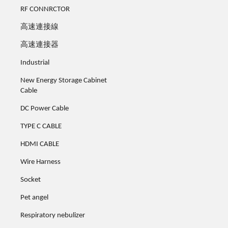
RF CONNRCTOR
高速連接線
高速連接器
Industrial
New Energy Storage Cabinet
Cable
DC Power Cable
TYPE C CABLE
HDMI CABLE
Wire Harness
Socket
Pet angel
Respiratory nebulizer