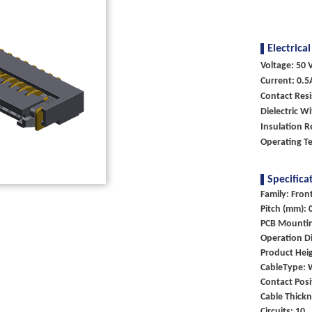
Electrical
Voltage: 50 
Current: 0.5
Contact Res
Dielectric W
Insulation 
Operating T
Specifica
Family: Fron
Pitch (mm): 
PCB Mounti
Operation Di
Product Heig
CableType: 
Contact Posi
Cable Thick
Circuits: 10