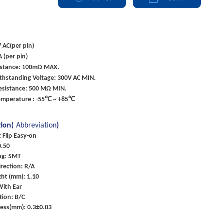
V AC(per pin)
A (per pin)
istance: 100mΩ MAX.
ithstanding Voltage: 300V AC MIN.
Resistance: 500 MΩ MIN.
emperature : -55℃ ~ +85℃
tion(
Abbreviation
)
t Flip Easy-on
0.50
ng: SMT
rection: R/A
ht (mm): 1.10
With Ear
tion: B/C
ness(mm): 0.3±0.03