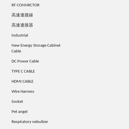
RF CONNRCTOR
高速連接線
高速連接器
Industrial
New Energy Storage Cabinet
Cable
DC Power Cable
TYPE C CABLE
HDMI CABLE
Wire Harness
Socket
Pet angel
Respiratory nebulizer