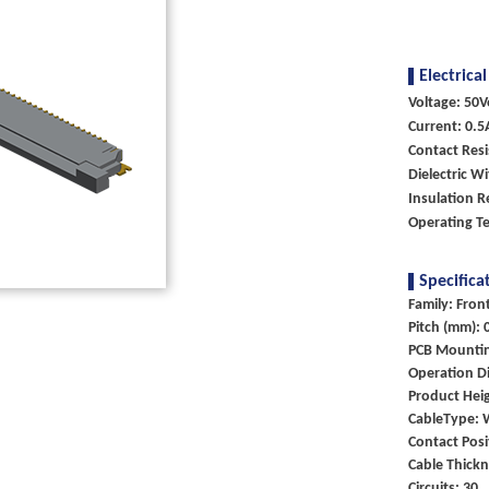
Electrical
Voltage: 50V
Current: 0.5
Contact Res
Dielectric W
Insulation R
Operating T
Specifica
Family: Fron
Pitch (mm): 
PCB Mounti
Operation Di
Product Heig
CableType: 
Contact Posi
Cable Thick
Circuits: 30