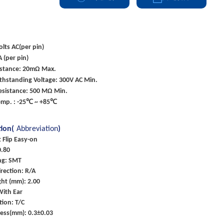
olts AC(per pin)
A (per pin)
istance: 20mΩ Max.
ithstanding Voltage: 300V AC Min.
esistance: 500 MΩ Min.
emp. : -25℃ ~ +85℃
tion(
Abbreviation
)
t Flip Easy-on
0.80
ng: SMT
rection: R/A
ht (mm): 2.00
With Ear
tion: T/C
ness(mm): 0.3±0.03