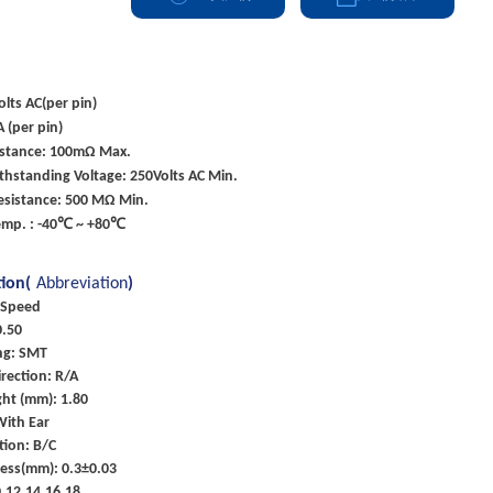
olts AC(per pin)
A (per pin)
istance: 100mΩ Max.
ithstanding Voltage: 250Volts AC Min.
esistance: 500 MΩ Min.
emp. : -40℃ ~ +80℃
tion(
Abbreviation
)
 Speed
0.50
ng: SMT
rection: R/A
ht (mm): 1.80
With Ear
tion: B/C
ness(mm): 0.3±0.03
0,12,14,16,18