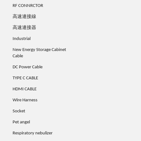
RF CONNRCTOR
高速連接線
高速連接器
Industrial
New Energy Storage Cabinet
Cable
DC Power Cable
TYPE C CABLE
HDMI CABLE
Wire Harness
Socket
Pet angel
Respiratory nebulizer