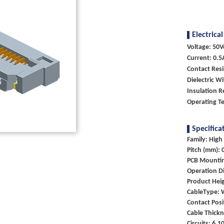
Electrical
Voltage: 50V
Current: 0.5
Contact Res
Dielectric W
Insulation R
Operating T
Specifica
Family: High
Pitch (mm): 
PCB Mounti
Operation Di
Product Heig
CableType: 
Contact Posi
Cable Thick
Circuits: 6,1