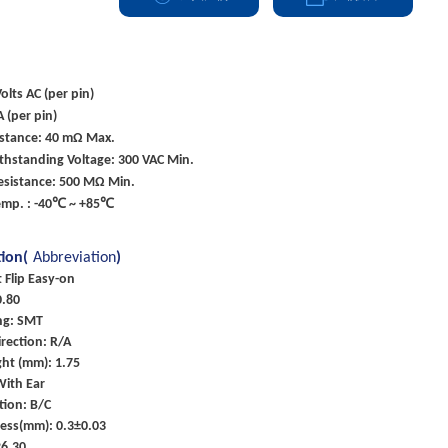
olts AC (per pin)
A (per pin)
istance: 40 mΩ Max.
ithstanding Voltage: 300 VAC Min.
esistance: 500 MΩ Min.
emp. : -40℃ ~ +85℃
tion(
Abbreviation
)
t Flip Easy-on
0.80
ng: SMT
rection: R/A
ht (mm): 1.75
With Ear
tion: B/C
ness(mm): 0.3±0.03
26,30