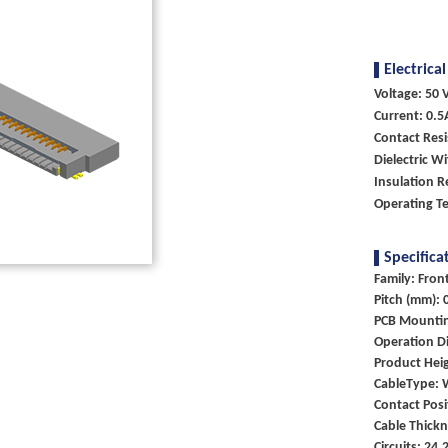
Electrical
Voltage: 50 V
Current: 0.5
Contact Res
Dielectric W
Insulation R
Operating T
Specifica
Family: Fron
Pitch (mm): 
PCB Mounti
Operation Di
Product Heig
CableType: 
Contact Posi
Cable Thick
Circuits: 24,