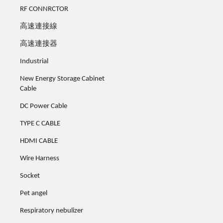
RF CONNRCTOR
高速連接線
高速連接器
Industrial
New Energy Storage Cabinet
Cable
DC Power Cable
TYPE C CABLE
HDMI CABLE
Wire Harness
Socket
Pet angel
Respiratory nebulizer