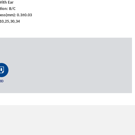
With Ear
tion: B/C
ness(mm): 0.3±0.03
,10,25,30,34
3D