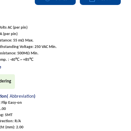
olts AC (per pin)
A (per pin)
istance: 55 mΩ Max.
ithstanding Voltage: 250 VAC Min.
Resistance: 500MΩ Min.
emp. : -40℃ ~ +85℃
e
dering
tion(
Abbreviation
)
t Flip Easy-on
1.00
ng: SMT
rection: R/A
ht (mm): 2.00