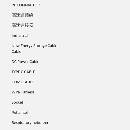
RF CONNRCTOR
高速連接線
高速連接器
Industrial
New Energy Storage Cabinet
Cable
DC Power Cable
TYPE C CABLE
HDMI CABLE
Wire Harness
Socket
Pet angel
Respiratory nebulizer