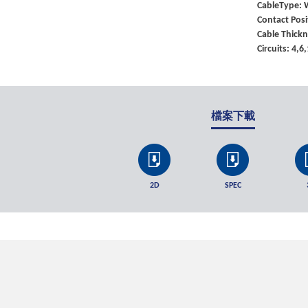
CableType: 
Contact Posi
Cable Thick
Circuits: 4,6
檔案下載
2D
SPEC