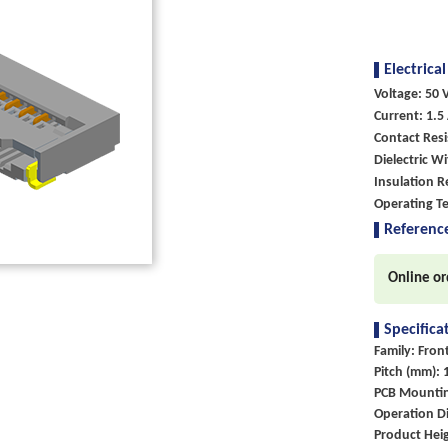
Electrical
Voltage: 50 V
Current: 1.5 
Contact Res
Dielectric W
Insulation 
Operating T
Referenc
Online or
Specifica
Family: Fron
Pitch (mm): 
PCB Mounti
Operation Di
Product Heig