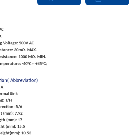
AC
A
g Voltage: 500V AC
istance: 30mΩ. MAX.
esistance: 1000 MΩ. MIN.
mperature: -40°C ~ +85°C;
tion(
Abbreviation
)
 A
ormal Sink
g: T/H
rection: R/A
t (mm): 7.92
gth (mm): 17
ht (mm): 15.5
Height(mm): 10.53