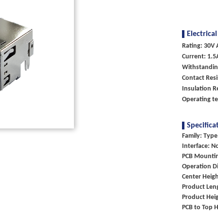
Electrical
Rating: 30V 
Current: 1.5
Withstandin
Contact Res
Insulation R
Operating te
Specifica
Family: Type
Interface: N
PCB Mountin
Operation Di
Center Heigh
Product Len
Product Heig
PCB to Top 