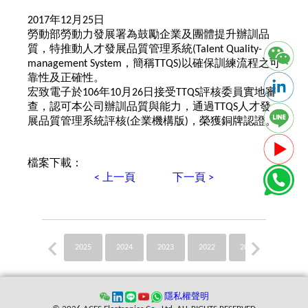
2017年12月25日
勞動部勞動力發展署為鼓勵企業及團體提升辦訓品
質，特推動人才發展品質管理系統(Talent Quality-
management System，簡稱TTQS)以確保訓練流程之可
靠性及正確性。
宏致電子於106年10月26日接受TTQS評核委員實地審
查，認可本公司辦訓品質與能力，通過TTQS人才發
展品質管理系統評核(企業機構版)，榮獲銅牌認證。
檔案下載：
< 上一頁
下一頁 >
2025
2024
2023
2022
2021
2020
隱私權聲明