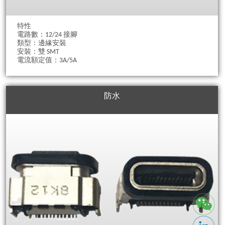
特性
電路數：12/24 接腳
類型：邊緣安裝
安裝：雙 SMT
電流額定值：3A/5A
防水