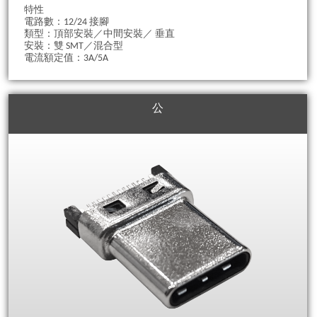
特性
電路數：12/24 接腳
類型：頂部安裝／中間安裝／ 垂直
安裝：雙 SMT／混合型
電流額定值：3A/5A
公