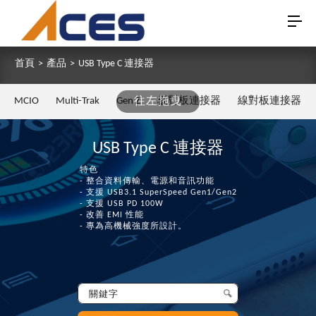
首頁
>
產品
>
USB Type C 連接器
MCIO
Multi-Trak
Gen Z
往左拖曳
板對板連接器
線對板連接器
USB Type C 連接器
特色
- 整合資料傳輸、電源和音訊功能
- 支援 USB3.1 SuperSpeed Gen1/Gen2
- 支援 USB PD 100W
- 改善 EMI 性能
- 專為高機械強度所設計。