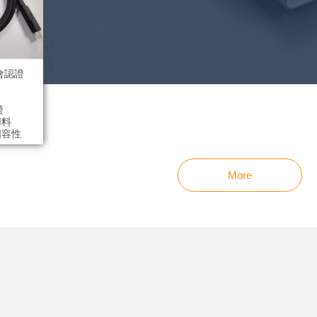
協會認證
證
用料
相容性
電最高
More