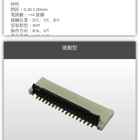
特性
間距：0.30-1.00mm
電路數：>=4 接腳
接觸位置：D/C、T/C、B/C
安裝類型：SMT
操作方向：R/A、S/T
產品高度：1.06-6.20mm
電纜厚度：0.2、0.3mm
後翻型