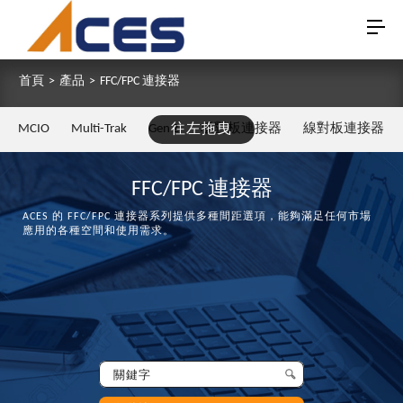
首頁
>
產品
>
FFC/FPC 連接器
MCIO
Multi-Trak
Gen Z
往左拖曳
板對板連接器
線對板連接器
FFC/FPC 連接器
ACES 的 FFC/FPC 連接器系列提供多種間距選項，能夠滿足任何市場
應用的各種空間和使用需求。