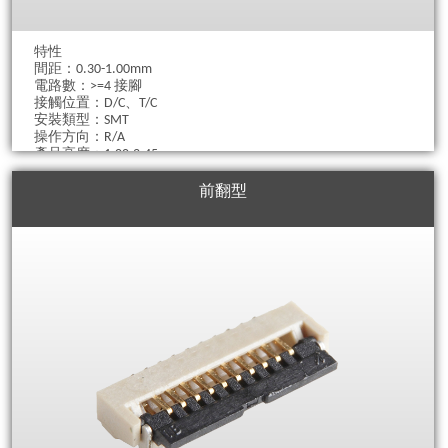
特性
間距：0.30-1.00mm
電路數：>=4 接腳
接觸位置：D/C、T/C
安裝類型：SMT
操作方向：R/A
產品高度：1.00-2.45mm
電纜厚度：0.2、0.3mm
前翻型