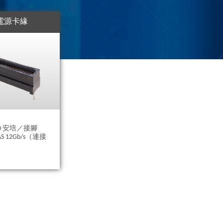
電源卡緣
0 安培／接腳
 12Gb/s（連接
）