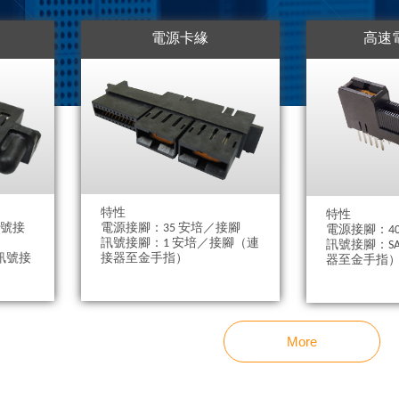
電源卡緣
高速
特性
特性
電源接腳：35 安培／接腳
訊號接
電源接腳：4
訊號接腳：1 安培／接腳（連
訊號接腳：SAS
接器至金手指）
和訊號接
器至金手指
More