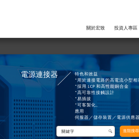
關於宏致
投資人專區
電源連接器
特色和效益
*用於連接電路的高電流小型相
*採用 LCP 和高性能銅合金
*高可靠性接觸設計
*易插拔
*可客製化。
應用
伺服器／儲存裝置／電源供應器
進階搜尋