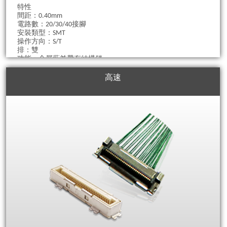
特性
間距：0.40mm
電路數：20/30/40接腳
安裝類型：SMT
操作方向：S/T
排：雙
功能：全屏蔽並帶有結構鎖
高速