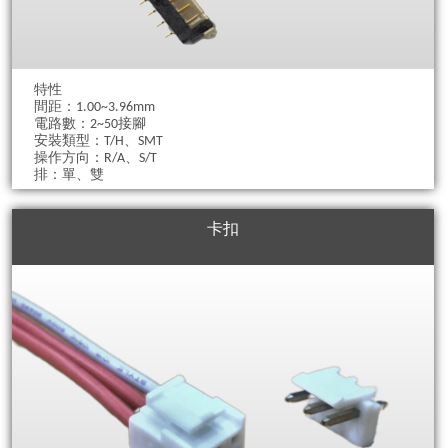
特性
間距：1.00~3.96mm
電路數：2~50接腳
安裝類型：T/H、SMT
操作方向：R/A、S/T
排：單、雙
卡扣