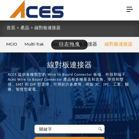
首頁
>
產品
>
線對板連接器
MCIO
Multi-Trak
Gen Z
往左拖曳
板對板連接器
線對板連接器
線對板連接器
ACES 提供各種類型的 Wire to Board Connector 板端、外殼和端子。
Aces Wire to Board Connector 產品有多種垂直和直角、單排和雙
排、SMT 和 DIP 型選擇，可用於許多應用，例如 3C、IPC、工業、醫
療、智慧型家電。